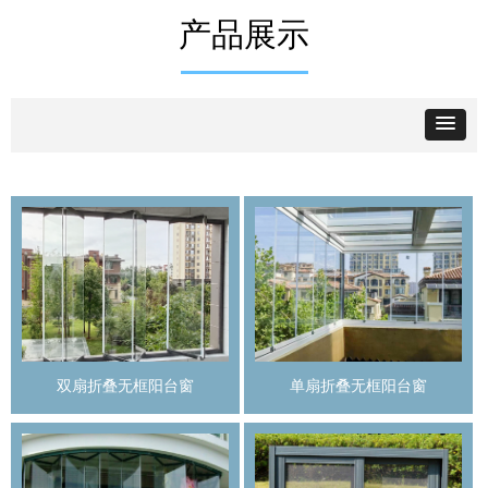
产品展示
双扇折叠无框阳台窗
单扇折叠无框阳台窗